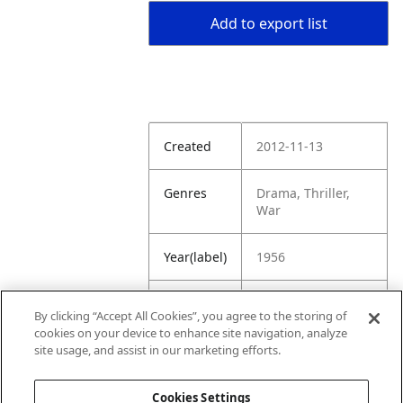
Add to export list
Created
2012-11-13
Genres
Drama, Thriller,
War
Year(label)
1956
IMDb
8.2
By clicking “Accept All Cookies”, you agree to the storing of
Rating
cookies on your device to enhance site navigation, analyze
site usage, and assist in our marketing efforts.
URL
https://www.imdb.
com/title/tt004990
Cookies Settings
2/